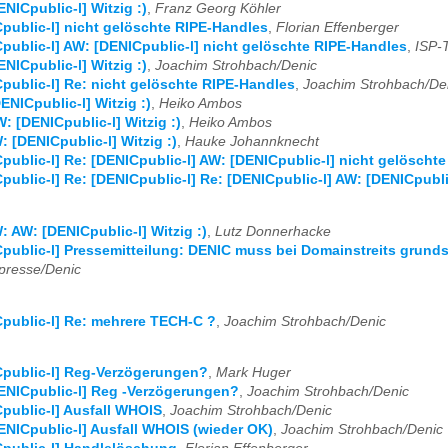
ENICpublic-l] Witzig :)
,
Franz Georg Köhler
public-l] nicht gelöschte RIPE-Handles
,
Florian Effenberger
public-l] AW: [DENICpublic-l] nicht gelöschte RIPE-Handles
,
ISP-
ENICpublic-l] Witzig :)
,
Joachim Strohbach/Denic
public-l] Re: nicht gelöschte RIPE-Handles
,
Joachim Strohbach/De
ENICpublic-l] Witzig :)
,
Heiko Ambos
: [DENICpublic-l] Witzig :)
,
Heiko Ambos
: [DENICpublic-l] Witzig :)
,
Hauke Johannknecht
public-l] Re: [DENICpublic-l] AW: [DENICpublic-l] nicht gelöscht
public-l] Re: [DENICpublic-l] Re: [DENICpublic-l] AW: [DENICpubl
: AW: [DENICpublic-l] Witzig :)
,
Lutz Donnerhacke
public-l] Pressemitteilung: DENIC muss bei Domainstreits grunds
resse/Denic
public-l] Re: mehrere TECH-C ?
,
Joachim Strohbach/Denic
public-l] Reg-Verzögerungen?
,
Mark Huger
ENICpublic-l] Reg -Verzögerungen?
,
Joachim Strohbach/Denic
public-l] Ausfall WHOIS
,
Joachim Strohbach/Denic
ENICpublic-l] Ausfall WHOIS (wieder OK)
,
Joachim Strohbach/Denic