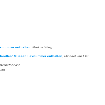
axnummer enthalten
,
Markus Warg
C Handles: Müssen Faxnummer enthalten
,
Michael van Elst
ternetservice
haus