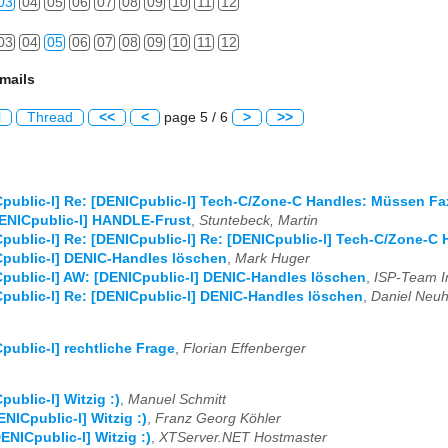
03
04
05
06
07
08
09
10
11
12
03
04
05
06
07
08
09
10
11
12
mails
l
Thread
<<
<
page 5 / 6
>
>>
public-l] Re: [DENICpublic-l] Tech-C/Zone-C Handles: Müssen F
ENICpublic-l] HANDLE-Frust
,
Stuntebeck, Martin
public-l] Re: [DENICpublic-l] Re: [DENICpublic-l] Tech-C/Zone-
public-l] DENIC-Handles löschen
,
Mark Huger
public-l] AW: [DENICpublic-l] DENIC-Handles löschen
,
ISP-Team In
public-l] Re: [DENICpublic-l] DENIC-Handles löschen
,
Daniel Neu
public-l] rechtliche Frage
,
Florian Effenberger
public-l] Witzig :)
,
Manuel Schmitt
ENICpublic-l] Witzig :)
,
Franz Georg Köhler
ENICpublic-l] Witzig :)
,
XTServer.NET Hostmaster