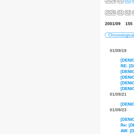
2024
01
02
2026
01
02
2001/09 155 
Chronologica
01/09/19
[DENIC
RE: [D
[DENIC
[DENIC
[DENIC
[DENIC
01/09/21
[DENIC
01/09/23
[DENIC
Re: [D
AW: [D