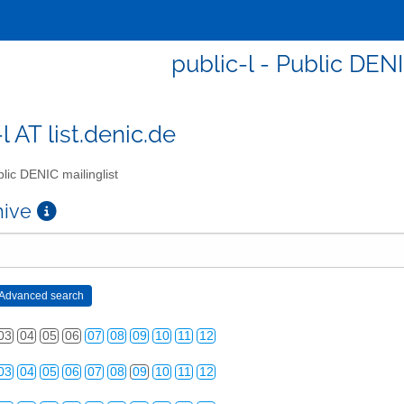
public-l - Public DENI
l AT list.denic.de
lic DENIC mailinglist
chive
03
04
05
06
07
08
09
10
11
12
03
04
05
06
07
08
09
10
11
12