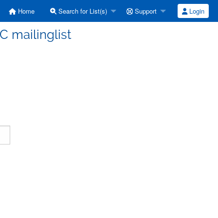
Home
Search for List(s)
Support
Login
C mailinglist