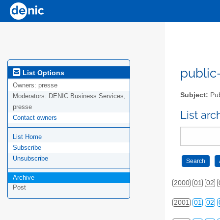
public-
List Options
Owners:
presse
Subject:
Pub
Moderators:
DENIC Business Services,
presse
List ar
Contact owners
List Home
Subscribe
Unsubscribe
Archive
2000
01
02
Post
2001
01
02