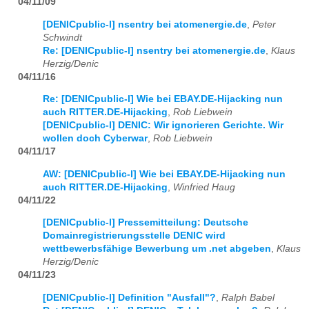
04/11/09
[DENICpublic-l] nsentry bei atomenergie.de
,
Peter
Schwindt
Re: [DENICpublic-l] nsentry bei atomenergie.de
,
Klaus
Herzig/Denic
04/11/16
Re: [DENICpublic-l] Wie bei EBAY.DE-Hijacking nun
auch RITTER.DE-Hijacking
,
Rob Liebwein
[DENICpublic-l] DENIC: Wir ignorieren Gerichte. Wir
wollen doch Cyberwar
,
Rob Liebwein
04/11/17
AW: [DENICpublic-l] Wie bei EBAY.DE-Hijacking nun
auch RITTER.DE-Hijacking
,
Winfried Haug
04/11/22
[DENICpublic-l] Pressemitteilung: Deutsche
Domainregistrierungsstelle DENIC wird
wettbewerbsfähige Bewerbung um .net abgeben
,
Klaus
Herzig/Denic
04/11/23
[DENICpublic-l] Definition "Ausfall"?
,
Ralph Babel