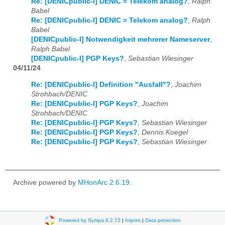
Re: [DENICpublic-l] DENIC = Telekom analog?
,
Ralph
Babel
Re: [DENICpublic-l] DENIC = Telekom analog?
,
Ralph
Babel
[DENICpublic-l] Notwendigkeit mehrerer Nameserver
,
Ralph Babel
[DENICpublic-l] PGP Keys?
,
Sebastian Wiesinger
04/11/24
Re: [DENICpublic-l] Definition "Ausfall"?
,
Joachim
Strohbach/DENIC
Re: [DENICpublic-l] PGP Keys?
,
Joachim
Strohbach/DENIC
Re: [DENICpublic-l] PGP Keys?
,
Sebastian Wiesinger
Re: [DENICpublic-l] PGP Keys?
,
Dennis Koegel
Re: [DENICpublic-l] PGP Keys?
,
Sebastian Wiesinger
Archive powered by
MHonArc 2.6.19
.
Powered by Sympa 6.2.72
|
Imprint
|
Data protection