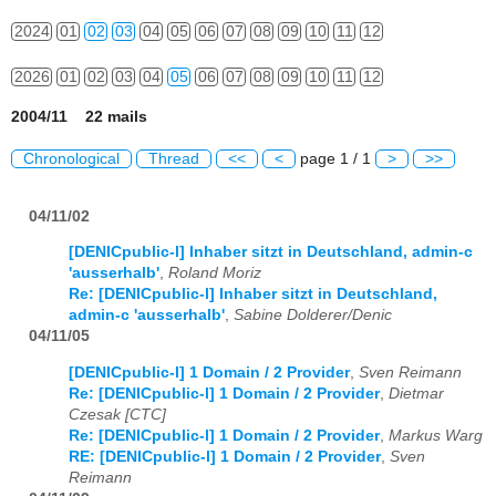
2024
01
02
03
04
05
06
07
08
09
10
11
12
2026
01
02
03
04
05
06
07
08
09
10
11
12
2004/11 22 mails
Chronological
Thread
<<
<
page 1 / 1
>
>>
04/11/02
[DENICpublic-l] Inhaber sitzt in Deutschland, admin-c
'ausserhalb'
,
Roland Moriz
Re: [DENICpublic-l] Inhaber sitzt in Deutschland,
admin-c 'ausserhalb'
,
Sabine Dolderer/Denic
04/11/05
[DENICpublic-l] 1 Domain / 2 Provider
,
Sven Reimann
Re: [DENICpublic-l] 1 Domain / 2 Provider
,
Dietmar
Czesak [CTC]
Re: [DENICpublic-l] 1 Domain / 2 Provider
,
Markus Warg
RE: [DENICpublic-l] 1 Domain / 2 Provider
,
Sven
Reimann