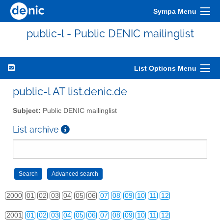
Sympa Menu
public-l - Public DENIC mailinglist
List Options Menu
public-l AT list.denic.de
Subject:
Public DENIC mailinglist
List archive
2000
01
02
03
04
05
06
07
08
09
10
11
12
2001
01
02
03
04
05
06
07
08
09
10
11
12