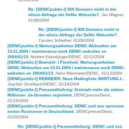
Re: [DENICpublic-l] IDN Domains nicht in der
whois-Abfrage der DeNic Webseite?
,
Jan Wagner,
01/08/2004
Re: [DENICpublic-l] IDN Domains nicht in
der whois-Abfrage der DeNic Webseite?
,
Carsten Schiefner, 01/08/2004
[DENICpublic-l] Wartungsarbeiten DENIC-Webseiten am
13.01.2004 / maintenance work DENIC-websites on
2004/01/13
,
Norbert Eisenbürger/DENIC, 01/12/2004
[DENICpublic-l] Beendet: / Finished: Wartungsarbeiten
DENIC-Webseiten am 13.01.2004 / maintenance work DENIC-
websites on 2004/01/13
,
Hans Wiesmeier/DENIC, 01/13/2004
[DENICpublic-l] REMINDER: Neue Mailingliste WARTUNG-L
,
Joachim Strohbach/DENIC, 01/14/2004
[DENICpublic-l] Pressemitteilung: Erstmals mehr als sieben
Millionen .de-Domains registriert
,
DENICpresse/Denic,
01/19/2004
[DENICpublic-l] Pressemitteilung: DENIC und eco sponsern
ersten Rootserver in Deutschland
,
DENICpresse/Denic,
01/20/2004
Re: [DENICpublic-l] Pressemitteilung: DENIC und eco