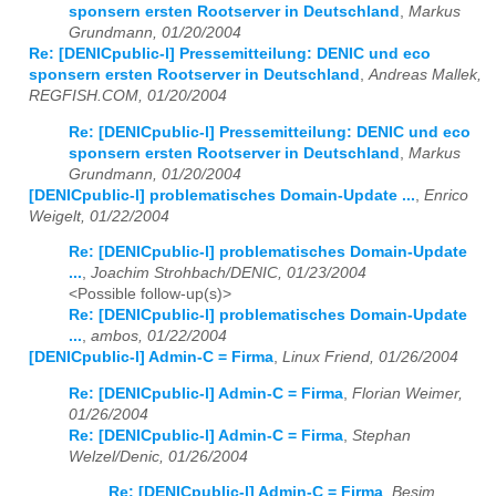
sponsern ersten Rootserver in Deutschland
,
Markus
Grundmann, 01/20/2004
Re: [DENICpublic-l] Pressemitteilung: DENIC und eco
sponsern ersten Rootserver in Deutschland
,
Andreas Mallek,
REGFISH.COM, 01/20/2004
Re: [DENICpublic-l] Pressemitteilung: DENIC und eco
sponsern ersten Rootserver in Deutschland
,
Markus
Grundmann, 01/20/2004
[DENICpublic-l] problematisches Domain-Update ...
,
Enrico
Weigelt, 01/22/2004
Re: [DENICpublic-l] problematisches Domain-Update
...
,
Joachim Strohbach/DENIC, 01/23/2004
<Possible follow-up(s)>
Re: [DENICpublic-l] problematisches Domain-Update
...
,
ambos, 01/22/2004
[DENICpublic-l] Admin-C = Firma
,
Linux Friend, 01/26/2004
Re: [DENICpublic-l] Admin-C = Firma
,
Florian Weimer,
01/26/2004
Re: [DENICpublic-l] Admin-C = Firma
,
Stephan
Welzel/Denic, 01/26/2004
Re: [DENICpublic-l] Admin-C = Firma
,
Besim