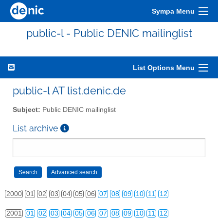
Sympa Menu
public-l - Public DENIC mailinglist
List Options Menu
public-l AT list.denic.de
Subject:
Public DENIC mailinglist
List archive
2000
01
02
03
04
05
06
07
08
09
10
11
12
2001
01
02
03
04
05
06
07
08
09
10
11
12