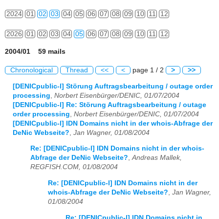
2024
01
02
03
04
05
06
07
08
09
10
11
12
2026
01
02
03
04
05
06
07
08
09
10
11
12
2004/01 59 mails
Chronological
Thread
<<
<
page 1 / 2
>
>>
[DENICpublic-l] Störung Auftragsbearbeitung / outage order
processing
,
Norbert Eisenbürger/DENIC, 01/07/2004
[DENICpublic-l] Re: Störung Auftragsbearbeitung / outage
order processing
,
Norbert Eisenbürger/DENIC, 01/07/2004
[DENICpublic-l] IDN Domains nicht in der whois-Abfrage der
DeNic Webseite?
,
Jan Wagner, 01/08/2004
Re: [DENICpublic-l] IDN Domains nicht in der whois-
Abfrage der DeNic Webseite?
,
Andreas Mallek,
REGFISH.COM, 01/08/2004
Re: [DENICpublic-l] IDN Domains nicht in der
whois-Abfrage der DeNic Webseite?
,
Jan Wagner,
01/08/2004
Re: [DENICpublic-l] IDN Domains nicht in