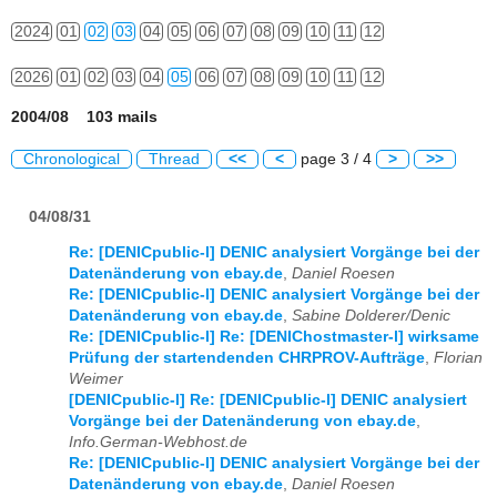
2024
01
02
03
04
05
06
07
08
09
10
11
12
2026
01
02
03
04
05
06
07
08
09
10
11
12
2004/08 103 mails
Chronological
Thread
<<
<
page 3 / 4
>
>>
04/08/31
Re: [DENICpublic-l] DENIC analysiert Vorgänge bei der
Datenänderung von ebay.de
,
Daniel Roesen
Re: [DENICpublic-l] DENIC analysiert Vorgänge bei der
Datenänderung von ebay.de
,
Sabine Dolderer/Denic
Re: [DENICpublic-l] Re: [DENIChostmaster-l] wirksame
Prüfung der startendenden CHRPROV-Aufträge
,
Florian
Weimer
[DENICpublic-l] Re: [DENICpublic-l] DENIC analysiert
Vorgänge bei der Datenänderung von ebay.de
,
Info.German-Webhost.de
Re: [DENICpublic-l] DENIC analysiert Vorgänge bei der
Datenänderung von ebay.de
,
Daniel Roesen