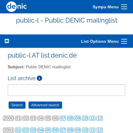
Sympa Menu
public-l - Public DENIC mailinglist
List Options Menu
public-l AT list.denic.de
Subject:
Public DENIC mailinglist
List archive
2000
01
02
03
04
05
06
07
08
09
10
11
12
2001
01
02
03
04
05
06
07
08
09
10
11
12